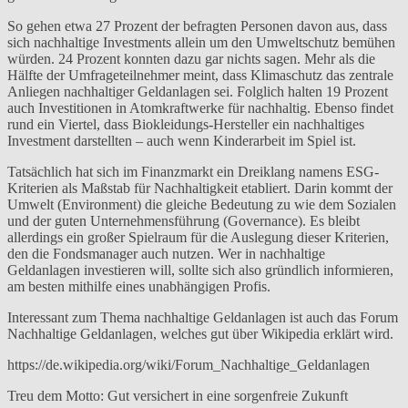
So gehen etwa 27 Prozent der befragten Personen davon aus, dass
sich nachhaltige Investments allein um den Umweltschutz bemühen
würden. 24 Prozent konnten dazu gar nichts sagen. Mehr als die
Hälfte der Umfrageteilnehmer meint, dass Klimaschutz das zentrale
Anliegen nachhaltiger Geldanlagen sei. Folglich halten 19 Prozent
auch Investitionen in Atomkraftwerke für nachhaltig. Ebenso findet
rund ein Viertel, dass Biokleidungs-Hersteller ein nachhaltiges
Investment darstellten – auch wenn Kinderarbeit im Spiel ist.
Tatsächlich hat sich im Finanzmarkt ein Dreiklang namens ESG-
Kriterien als Maßstab für Nachhaltigkeit etabliert. Darin kommt der
Umwelt (Environment) die gleiche Bedeutung zu wie dem Sozialen
und der guten Unternehmensführung (Governance). Es bleibt
allerdings ein großer Spielraum für die Auslegung dieser Kriterien,
den die Fondsmanager auch nutzen. Wer in nachhaltige
Geldanlagen investieren will, sollte sich also gründlich informieren,
am besten mithilfe eines unabhängigen Profis.
Interessant zum Thema nachhaltige Geldanlagen ist auch das Forum
Nachhaltige Geldanlagen, welches gut über Wikipedia erklärt wird.
https://de.wikipedia.org/wiki/Forum_Nachhaltige_Geldanlagen
Treu dem Motto: Gut versichert in eine sorgenfreie Zukunft