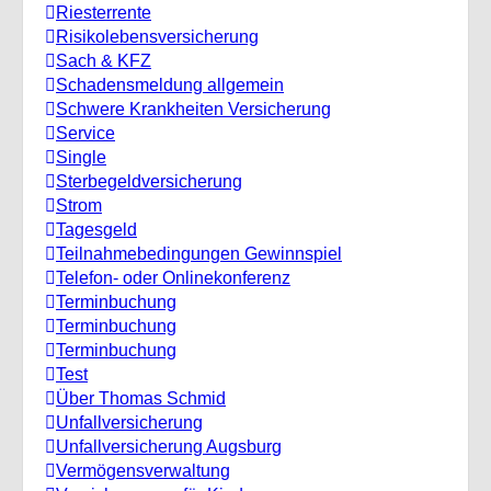
Riesterrente
Risikolebensversicherung
Sach & KFZ
Schadensmeldung allgemein
Schwere Krankheiten Versicherung
Service
Single
Sterbegeldversicherung
Strom
Tagesgeld
Teilnahmebedingungen Gewinnspiel
Telefon- oder Onlinekonferenz
Terminbuchung
Terminbuchung
Terminbuchung
Test
Über Thomas Schmid
Unfallversicherung
Unfallversicherung Augsburg
Vermögensverwaltung