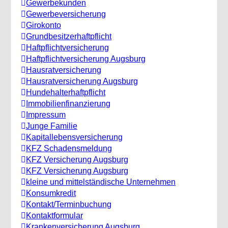
Gewerbekunden
Gewerbeversicherung
Girokonto
Grundbesitzerhaftpflicht
Haftpflichtversicherung
Haftpflichtversicherung Augsburg
Hausratversicherung
Hausratversicherung Augsburg
Hundehalterhaftpflicht
Immobilienfinanzierung
Impressum
Junge Familie
Kapitallebensversicherung
KFZ Schadensmeldung
KFZ Versicherung Augsburg
KFZ Versicherung Augsburg
kleine und mittelständische Unternehmen
Konsumkredit
Kontakt/Terminbuchung
Kontaktformular
Krankenversicherung Augsburg