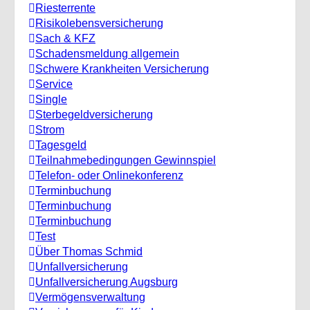
Riesterrente
Risikolebensversicherung
Sach & KFZ
Schadensmeldung allgemein
Schwere Krankheiten Versicherung
Service
Single
Sterbegeldversicherung
Strom
Tagesgeld
Teilnahmebedingungen Gewinnspiel
Telefon- oder Onlinekonferenz
Terminbuchung
Terminbuchung
Terminbuchung
Test
Über Thomas Schmid
Unfallversicherung
Unfallversicherung Augsburg
Vermögensverwaltung