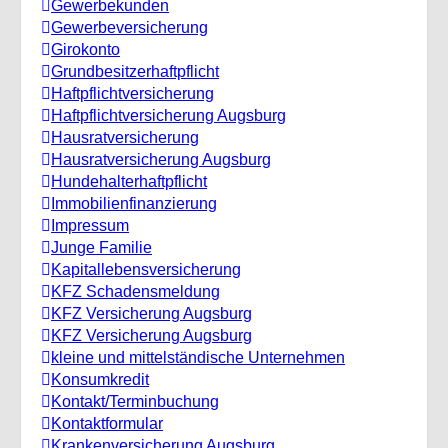
Gewerbekunden
Gewerbeversicherung
Girokonto
Grundbesitzerhaftpflicht
Haftpflichtversicherung
Haftpflichtversicherung Augsburg
Hausratversicherung
Hausratversicherung Augsburg
Hundehalterhaftpflicht
Immobilienfinanzierung
Impressum
Junge Familie
Kapitallebensversicherung
KFZ Schadensmeldung
KFZ Versicherung Augsburg
KFZ Versicherung Augsburg
kleine und mittelständische Unternehmen
Konsumkredit
Kontakt/Terminbuchung
Kontaktformular
Krankenversicherung Augsburg