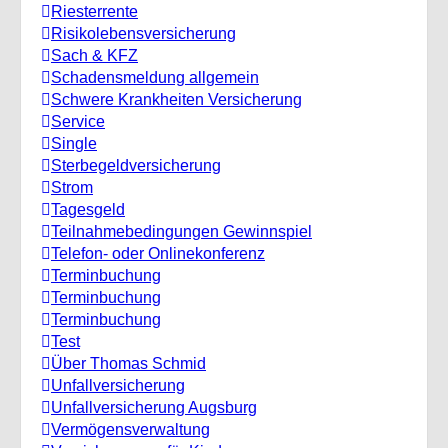
Riesterrente
Risikolebensversicherung
Sach & KFZ
Schadensmeldung allgemein
Schwere Krankheiten Versicherung
Service
Single
Sterbegeldversicherung
Strom
Tagesgeld
Teilnahmebedingungen Gewinnspiel
Telefon- oder Onlinekonferenz
Terminbuchung
Terminbuchung
Terminbuchung
Test
Über Thomas Schmid
Unfallversicherung
Unfallversicherung Augsburg
Vermögensverwaltung