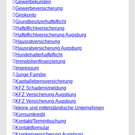
Gewerbekunden
Gewerbeversicherung
Girokonto
Grundbesitzerhaftpflicht
Haftpflichtversicherung
Haftpflichtversicherung Augsburg
Hausratversicherung
Hausratversicherung Augsburg
Hundehalterhaftpflicht
Immobilienfinanzierung
Impressum
Junge Familie
Kapitallebensversicherung
KFZ Schadensmeldung
KFZ Versicherung Augsburg
KFZ Versicherung Augsburg
kleine und mittelständische Unternehmen
Konsumkredit
Kontakt/Terminbuchung
Kontaktformular
Krankenversicherung Augsburg