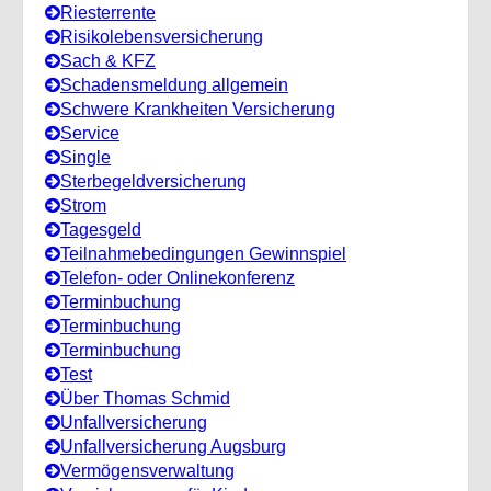
Riesterrente
Risikolebensversicherung
Sach & KFZ
Schadensmeldung allgemein
Schwere Krankheiten Versicherung
Service
Single
Sterbegeldversicherung
Strom
Tagesgeld
Teilnahmebedingungen Gewinnspiel
Telefon- oder Onlinekonferenz
Terminbuchung
Terminbuchung
Terminbuchung
Test
Über Thomas Schmid
Unfallversicherung
Unfallversicherung Augsburg
Vermögensverwaltung